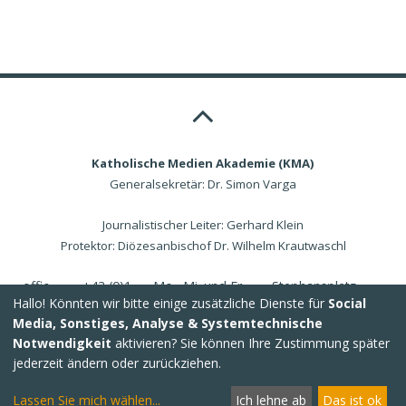
Katholische Medien Akademie (KMA)
Generalsekretär: Dr. Simon Varga
Journalistischer Leiter: Gerhard Klein
Protektor: Diözesanbischof Dr. Wilhelm Krautwaschl
office@kma.at
+43 (0)1
Mo., Mi. und Fr.
Stephansplatz
Hallo! Könnten wir bitte einige zusätzliche Dienste für
Social
532
von 8.00-13.00
4/Stiege 6/1, 1010
Media, Sonstiges, Analyse & Systemtechnische
0664
Uhr
Wien
Notwendigkeit
aktivieren? Sie können Ihre Zustimmung später
jederzeit ändern oder zurückziehen.
Lassen Sie mich wählen
...
Ich lehne ab
Das ist ok